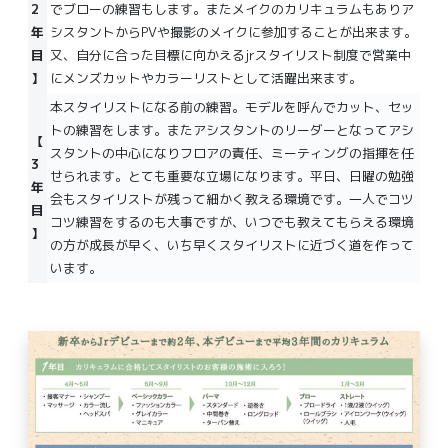
2
でブローの練習もします。またメイクのカリキュラムもありア
年
シスタントからPVや撮影のメイクに参加することが出来ます。
目
又、自分に合った目標に向かえるjrスタイリスト制度で営業中
】
にメンズカットやカラーリストとして活躍出来ます。
本スタイリストになる前の練習。モデルを呼んでカット、セッ
トの練習をします。またアシスタントのリーダーとなってアシ
【
スタントの中心になりフロアの責任、ミーティングの指揮を任
3
せられます。とても重要な立場になります。平日、日曜の勉強
年
会もスタイリストが残って細かく教える環境です。一人でコツ
目
コツ練習をするのも大事ですが、いつでも教えてもらえる環境
】
の方が成長が早く、いち早くスタイリストに近づく道を作って
います。